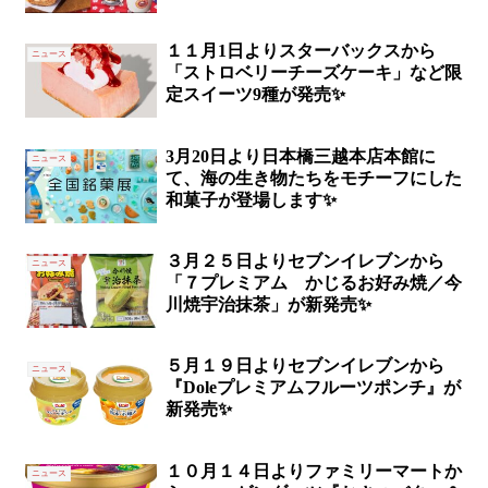
１１月1日よりスターバックスから
ニュース
「ストロベリーチーズケーキ」など限
定スイーツ9種が発売✨
3月20日より日本橋三越本店本館に
ニュース
て、海の生き物たちをモチーフにした
和菓子が登場します✨
３月２５日よりセブンイレブンから
ニュース
「７プレミアム かじるお好み焼／今
川焼宇治抹茶」が新発売✨
５月１９日よりセブンイレブンから
ニュース
『Doleプレミアムフルーツポンチ』が
新発売✨
１０月１４日よりファミリーマートか
ニュース