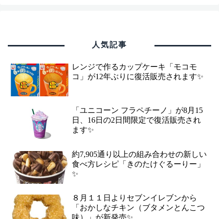
人気記事
レンジで作るカップケーキ「モコモ
コ」が12年ぶりに復活販売されます✨
「ユニコーン フラペチーノ」が8月15
日、16日の2日間限定で復活販売され
ます✨
約7,905通り以上の組み合わせの新しい
食べ方レシピ「きのたけぐるーりー」
✨
８月１１日よりセブンイレブンから
「おかしなチキン（ブタメンとんこつ
味）」が新発売✨