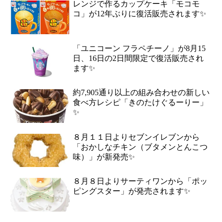
レンジで作るカップケーキ「モコモ
コ」が12年ぶりに復活販売されます✨
「ユニコーン フラペチーノ」が8月15
日、16日の2日間限定で復活販売され
ます✨
約7,905通り以上の組み合わせの新しい
食べ方レシピ「きのたけぐるーりー」
✨
８月１１日よりセブンイレブンから
「おかしなチキン（ブタメンとんこつ
味）」が新発売✨
８月８日よりサーティワンから「ポッ
ピングスター」が発売されます✨