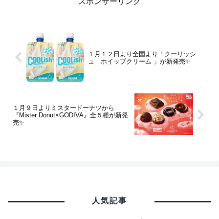
スポンサーリンク
１月１２日より全国より「クーリッシ
ュ ホイップクリーム 」が新発売✨
１月９日よりミスタードーナツから
『Mister Donut×GODIVA』全５種が新発
売✨
人気記事