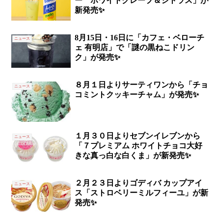
ー ホワイトグレープ＆シトラス」が
新発売✨
8月15日・16日に「カフェ・ベローチ
ニュース
ェ 有明店」で「謎の黒ねこドリン
ク」が発売✨
８月１日よりサーティワンから「チョ
ニュース
コミントクッキーチャム」が発売✨
１月３０日よりセブンイレブンから
ニュース
「７プレミアム ホワイトチョコ大好
きな真っ白な白くま」が新発売✨
２月２３日よりゴディバ カップアイ
ニュース
ス「ストロベリーミルフィーユ」が新
発売✨