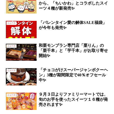
から、「ちいかわ」とコラボしたスイ
ーツ４種が新発売✨
「バレンタイン愛の解体SALE福袋」
ニュース
が今年も発売✨
和栗モンブラン専門店「栗りん」の
ニュース
「栗千本」と「芋千本」がお取り寄せ
開始✨
「チョコがけスーパージャンボクーヘ
ニュース
ン」3種が期間限定で40％オフセール
中✨
９月３日よりファミリーマートでは、
ニュース
旬のお芋を使ったスイーツ１６種が発
売されます✨