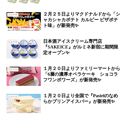
２月２５日よりマクドナルドから「シ
ニュース
ャカシャカポテト カルビー ピザポテ
ト味」が新発売✨
日本酒アイスクリーム専門店
ニュース
『SAKEICE』がルミネ新宿に期間限
定オープン✨
１月２０日よりファミリーマートから
ニュース
「6層の濃厚オペラケーキ ショコラ
フワンボワーズ」が新発売✨
１月２０日より全国で『Pastelのなめ
ニュース
らかプリンアイスバー』が新発売✨