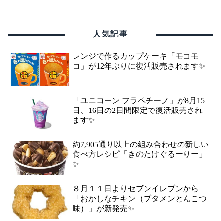
人気記事
レンジで作るカップケーキ「モコモ
コ」が12年ぶりに復活販売されます✨
「ユニコーン フラペチーノ」が8月15
日、16日の2日間限定で復活販売され
ます✨
約7,905通り以上の組み合わせの新しい
食べ方レシピ「きのたけぐるーりー」
✨
８月１１日よりセブンイレブンから
「おかしなチキン（ブタメンとんこつ
味）」が新発売✨