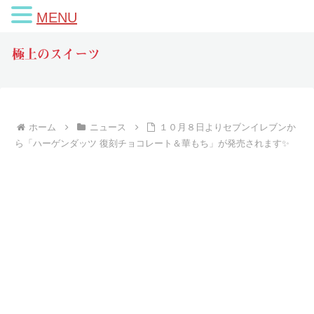
MENU
極上のスイーツ
ホーム
ニュース
１０月８日よりセブンイレブンか
ら「ハーゲンダッツ 復刻チョコレート＆華もち」が発売されます✨