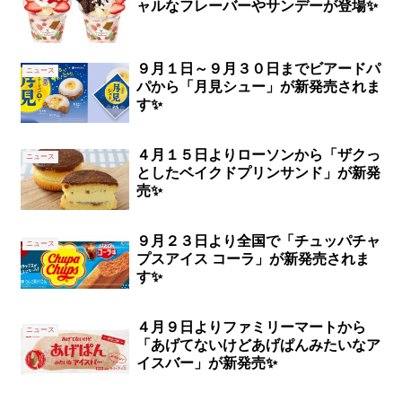
ャルなフレーバーやサンデーが登場✨
９月１日～９月３０日までビアードパ
ニュース
パから「月見シュー」が新発売されま
す✨
４月１５日よりローソンから「ザクっ
ニュース
としたベイクドプリンサンド」が新発
売✨
９月２３日より全国で「チュッパチャ
ニュース
プスアイス コーラ」が新発売されま
す✨
４月９日よりファミリーマートから
ニュース
「あげてないけどあげぱんみたいなア
イスバー」が新発売✨