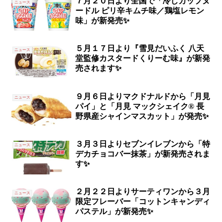
７月２０日より全国で「冷しカップヌ
ニュース
ードル ピリ辛キムチ味／鶏塩レモン
味」が新発売✨
５月１７日より『雪見だいふく 八天
ニュース
堂監修カスタードくりーむ味』が新発
売されます✨
９月６日よりマクドナルドから「月見
ニュース
パイ」と「月見 マックシェイク® 長
野県産シャインマスカット」が発売✨
３月３日よりセブンイレブンから「特
ニュース
デカチョコバー抹茶」が新発売されま
す✨
２月２２日よりサーティワンから３月
ニュース
限定フレーバー「コットンキャンディ
パステル」が新発売✨