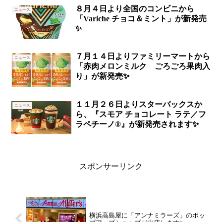
８月４日より全国のコンビニから
ニュース
「Variche チョコ＆ミント」が新発売
✨
７月１４日よりファミリーマートから
ニュース
「赤肉メロンミルク ごろごろ果肉入
り」が新発売✨
１１月２６日よりスターバックスか
ニュース
ら、『スモア チョコレート ラテ／フ
ラペチーノ®』が新発売されます✨
スポンサーリンク
横浜高島屋に「アンナミラーズ」のポッ