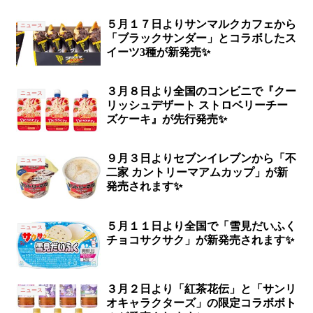
５月１７日よりサンマルクカフェから
ニュース
「ブラックサンダー」とコラボしたス
イーツ3種が新発売✨
３月８日より全国のコンビニで『クー
ニュース
リッシュデザート ストロベリーチー
ズケーキ』が先行発売✨
９月３日よりセブンイレブンから「不
ニュース
二家 カントリーマアムカップ」が新
発売されます✨
５月１１日より全国で「雪見だいふく
ニュース
チョコサクサク」が新発売されます✨
３月２日より「紅茶花伝」と「サンリ
ニュース
オキャラクターズ」の限定コラボボト