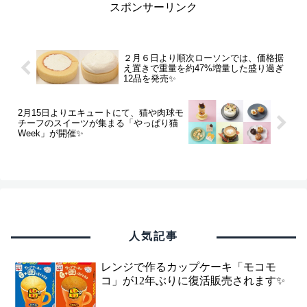
スポンサーリンク
２月６日より順次ローソンでは、価格据
え置きで重量を約47%増量した盛り過ぎ
12品を発売✨
2月15日よりエキュートにて、猫や肉球モ
チーフのスイーツが集まる「やっぱり猫
Week」が開催✨
人気記事
レンジで作るカップケーキ「モコモ
コ」が12年ぶりに復活販売されます✨