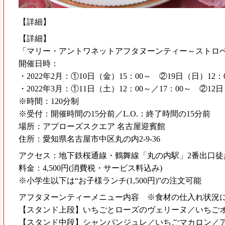
【詳細】
【詳細】
「マリー・アントワネットアフタヌーンティー～ストロ
開催日時：
・2022年2月：①10日（金）15：00～ ②19日（日）12：
・2022年3月：①11日（土）12：00～／17：00～ ②12
※時間：120分制
※受付：開催時間の15分前／L.O.：終了時間の15分前
場所：アプローズスクエア 名古屋迎賓館
住所：愛知県名古屋市中区丸の内2-9-36
アクセス：地下鉄桜通線・鶴舞線「丸の内駅」2番出口徒
料金：4,500円(消費税・サービス料込み)
※小学生以下は“お子様ランチ(1,500円)”の注文可能
アフタヌーンティーメニュー内容 ※食材の仕入れ状況
【スタンド上段】いちごとローズのヴェリーヌ／いちご
【スタンド中段】シャンパンジュレ／いちごマカロン／