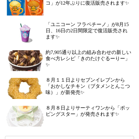
コ」が12年ぶりに復活販売されます✨
「ユニコーン フラペチーノ」が8月15
日、16日の2日間限定で復活販売され
ます✨
約7,905通り以上の組み合わせの新しい
食べ方レシピ「きのたけぐるーりー」
✨
８月１１日よりセブンイレブンから
「おかしなチキン（ブタメンとんこつ
味）」が新発売✨
８月８日よりサーティワンから「ポッ
ピングスター」が発売されます✨