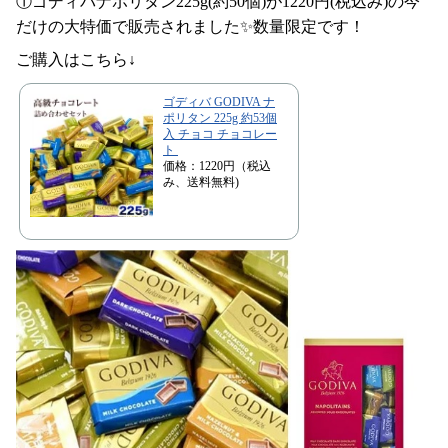
①ゴディバナポリタン225g(約50個)が1220円(税込み)の今
だけの大特価で販売されました✨数量限定です！
ご購入はこちら↓
ゴディバ GODIVA ナ
ポリタン 225g 約53個
入 チョコ チョコレー
ト
価格：1220円（税込
み、送料無料)