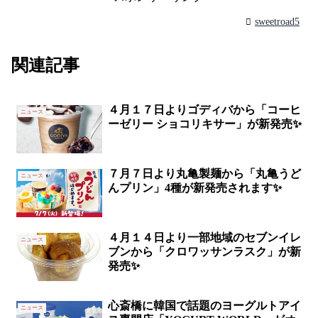
sweetroad5
関連記事
４月１７日よりゴディバから「コーヒ
ニュース
ーゼリー ショコリキサー」が新発売✨
７月７日より丸亀製麺から「丸亀うど
ニュース
んプリン」4種が新発売されます✨
４月１４日より一部地域のセブンイレ
ニュース
ブンから「クロワッサンラスク」が新
発売✨
心斎橋に韓国で話題のヨーグルトアイ
ニュース