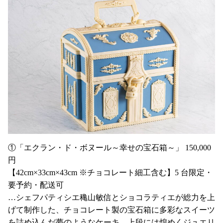
①「エクラン・ド・ボヌール～幸せの宝石箱～」 150,000
円
【42cm×33cm×43cm ※チョコレート細工含む】5 台限定・
要予約・配送可
…シェフパティシエ穐山敏信とショコラティエが総力を上
げて制作した、チョコレート製の宝石箱に多彩なスイーツ
を詰め込んだ夢のようなケーキ。上段には煌めくジュエリ