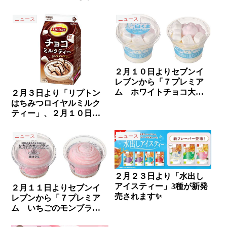
ウインナー２本入り粗挽
きボロネーゼ」が新発売✨
ニュース
ニュース
２月１０日よりセブンイ
レブンから「７プレミア
ム ホワイトチョコ大好
２月３日より「リプトン
きな白くま」が新発売✨
はちみつロイヤルミルク
ティー」、２月１０日よ
り「リプトン チョコミル
クティー」が新発売✨
ニュース
ニュース
２月２３日より「水出し
アイスティー」3種が新発
２月１１日よりセブンイ
売されます✨
レブンから「７プレミア
ム いちごのモンブラ
ン」が発売されます✨