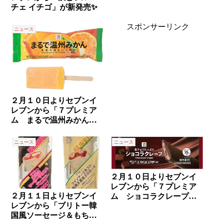
チェ イチゴ」が新発売✨
スポンサーリンク
ニュース
２月１０日よりセブンイ
レブンから「７プレミア
ム まるで温州みかん」
が新発売✨
ニュース
ニュース
２月１０日よりセブンイ
レブンから「７プレミア
２月１１日よりセブンイ
ム ショコラクレープ」
レブンから「ブリトー韓
が発売されます✨
国風ソーセージ＆もち／