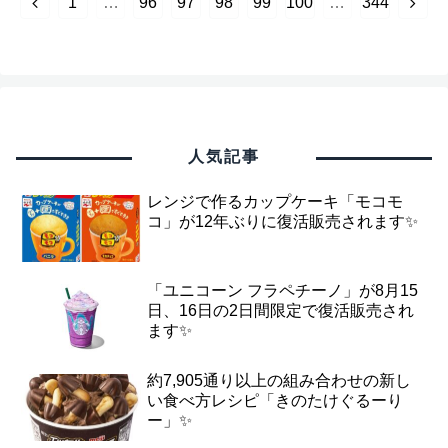
前
次
1
…
96
97
98
99
100
…
344
へ
へ
人気記事
レンジで作るカップケーキ「モコモ
コ」が12年ぶりに復活販売されます✨
「ユニコーン フラペチーノ」が8月15
日、16日の2日間限定で復活販売され
ます✨
約7,905通り以上の組み合わせの新し
い食べ方レシピ「きのたけぐるーり
ー」✨