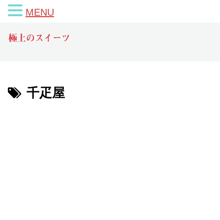
MENU
極上のスイーツ
千疋屋